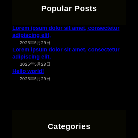
c
m
Popular Posts
t
e
e
t
t
,
Lorem ipsum dolor sit amet, consectetur
u
c
adipiscing elit,
r
o
2025年5月29日
a
n
Lorem ipsum dolor sit amet, consectetur
d
s
adipiscing elit,
i
e
2025年5月29日
p
c
Hello world!
i
t
2025年5月29日
s
e
c
t
i
u
n
r
g
a
e
d
Categories
l
i
i
p