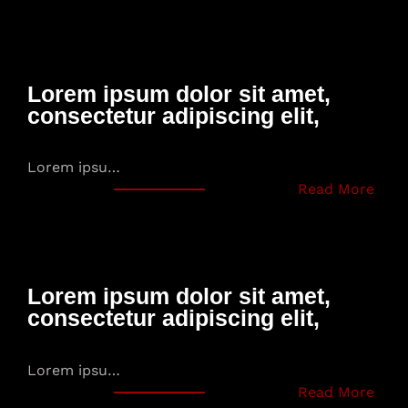
Lorem ipsum dolor sit amet,
consectetur adipiscing elit,
Lorem ipsu…
:
Read More
L
o
r
e
Lorem ipsum dolor sit amet,
m
consectetur adipiscing elit,
i
p
s
Lorem ipsu…
u
:
Read More
m