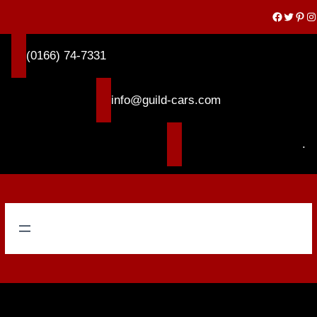
内
Facebook
Twitter
Pinterest
Instagram
容
を
(0166) 74-7331
ス
キ
ッ
info@guild-cars.com
プ
.